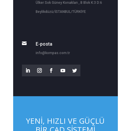
Ülker Sok Güney Konakları , B Blok K:3 D:6
Beylikdüzü/İSTANBUL/TÜRKİYE

E-posta
info@kompas.com.tr
YENİ, HIZLI VE GÜÇLÜ
BİR CAD SİSTEMİ