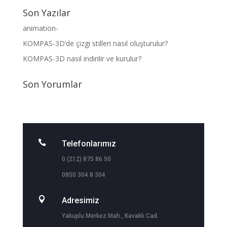
Son Yazılar
animation-
KOMPAS-3D’de çizgi stilleri nasıl oluşturulur?
KOMPAS-3D nasıl indirilir ve kurulur?
Son Yorumlar

Telefonlarımız
0 (212) 875 86 50
0850 304 8 304

Adresimiz
Yakuplu Merkez Mah., Kavaklı Cad.